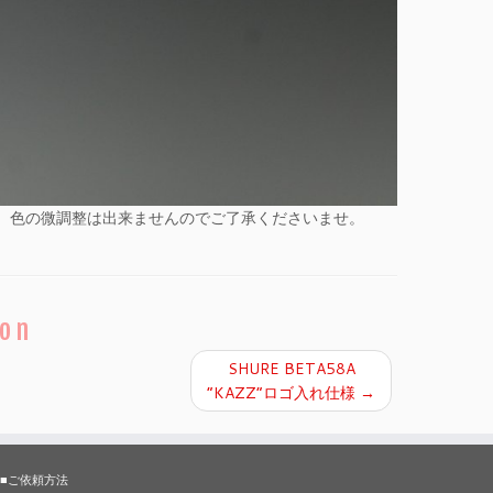
。色の微調整は出来ませんのでご了承くださいませ。
ion
SHURE BETA58A
”KAZZ”ロゴ入れ仕様
→
■ご依頼方法