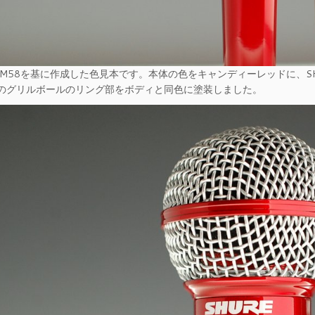
E SM58を基に作成した色見本です。本体の色をキャンディーレッドに、
のグリルボールのリング部をボディと同色に塗装しました。