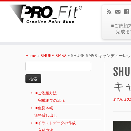
■ご依頼
完成ま
Home
»
SHURE SM58
»
SHURE SM58 キャンディーレ
検
SHU
索:
キ
■ご依頼方法
2 7月, 20
完成までの流れ
■色見本帳
無料貸し出し
■イラストデータの作成
入稿方法