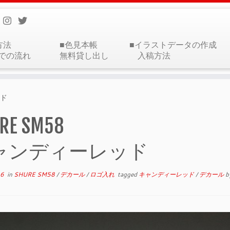
方法
■色見本帳
■イラストデータの作成
での流れ
無料貸し出し
入稿方法
ッド
RE SM58
ャンディーレッド
16
in
SHURE SM58
/
デカール
/
ロゴ入れ
tagged
キャンディーレッド
/
デカール
b