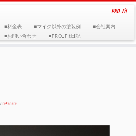
PRO_Fit
■料金表
■マイク以外の塗装例
■会社案内
■お問い合わせ
■PRO_Fit日記
y
takahata