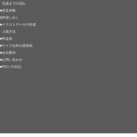
完成までの流れ
■色見本帳
無料貸し出し
■イラストデータの作成
入稿方法
■料金表
■マイク以外の塗装例
■会社案内
■お問い合わせ
■PRO_Fit日記