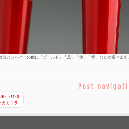
は白とシルバーの他に「ゴールド」「黒」「赤」「青」などが選べます
Post navigat
URE SM58
クカモフラ