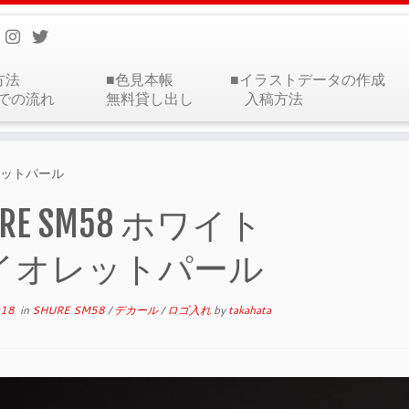
方法
■色見本帳
■イラストデータの作成
での流れ
無料貸し出し
入稿方法
オレットパール
URE SM58 ホワイト
イオレットパール
018
in
SHURE SM58
/
デカール
/
ロゴ入れ
by
takahata