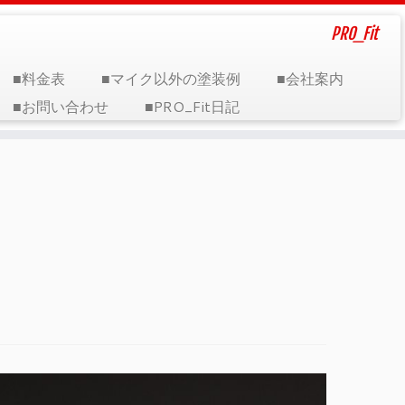
PRO_Fit
■料金表
■マイク以外の塗装例
■会社案内
■お問い合わせ
■PRO_Fit日記