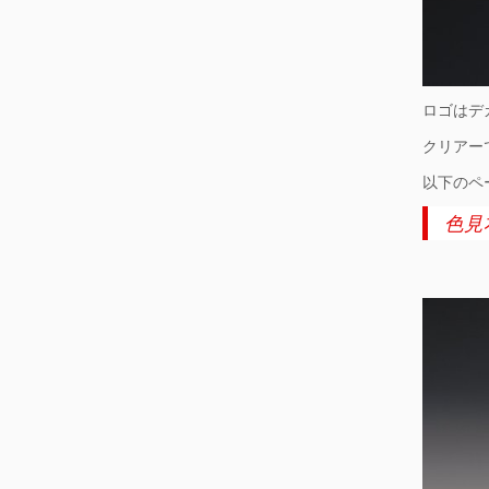
ロゴはデ
クリアー
以下のペ
色見