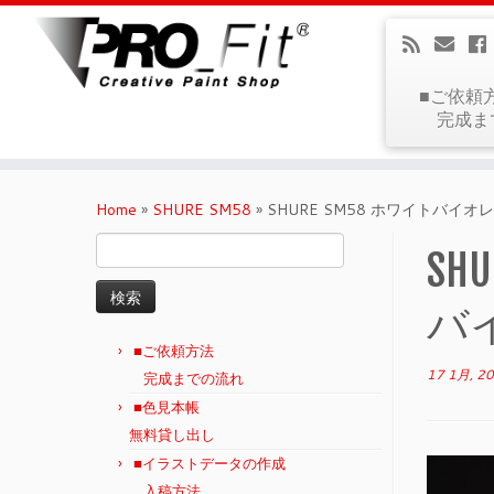
■ご依頼
完成ま
Home
»
SHURE SM58
»
SHURE SM58 ホワイトバイ
検
SH
索:
バ
■ご依頼方法
17 1月, 2
完成までの流れ
■色見本帳
無料貸し出し
■イラストデータの作成
入稿方法