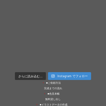
さらに読み込む...
Instagram でフォロー
■ご依頼方法
完成までの流れ
■色見本帳
無料貸し出し
■イラストデータの作成