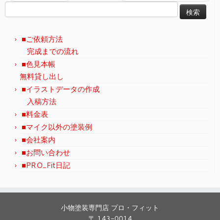
検
索:
■ご依頼方法
完成までの流れ
■色見本帳
無料貸し出し
■イラストデータの作成
入稿方法
■料金表
■マイク以外の塗装例
■会社案内
■お問い合わせ
■PRO_Fit日記
小物塗装専門店 プロ・フィット
〒 143-0014