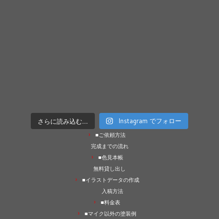
さらに読み込む...
Instagram でフォロー
■ご依頼方法
完成までの流れ
■色見本帳
無料貸し出し
■イラストデータの作成
入稿方法
■料金表
■マイク以外の塗装例