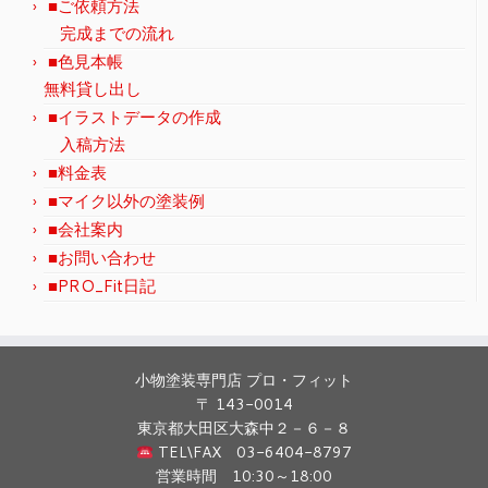
■ご依頼方法
完成までの流れ
■色見本帳
無料貸し出し
■イラストデータの作成
入稿方法
■料金表
■マイク以外の塗装例
■会社案内
■お問い合わせ
■PRO_Fit日記
小物塗装専門店 プロ・フィット
〒 143-0014
東京都大田区大森中２－６－８
TEL\FAX 03-6404-8797
営業時間 10:30～18:00