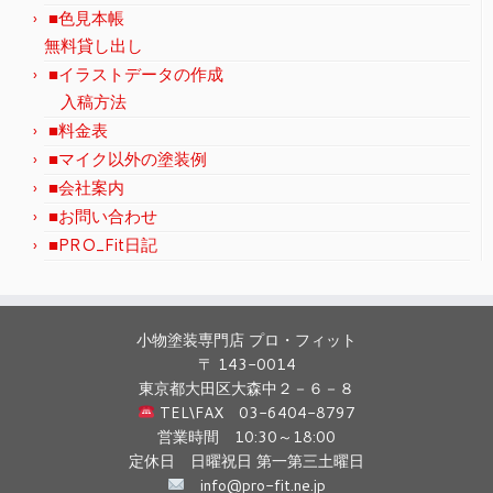
■色見本帳
無料貸し出し
■イラストデータの作成
入稿方法
■料金表
■マイク以外の塗装例
■会社案内
■お問い合わせ
■PRO_Fit日記
小物塗装専門店 プロ・フィット
〒 143-0014
東京都大田区大森中２－６－８
TEL\FAX 03-6404-8797
営業時間 10:30～18:00
定休日 日曜祝日 第一第三土曜日
info@pro-fit.ne.jp