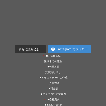
さらに読み込む...
Instagram でフォロー
■ご依頼方法
完成までの流れ
■色見本帳
無料貸し出し
■イラストデータの作成
入稿方法
■料金表
■マイク以外の塗装例
■会社案内
■お問い合わせ