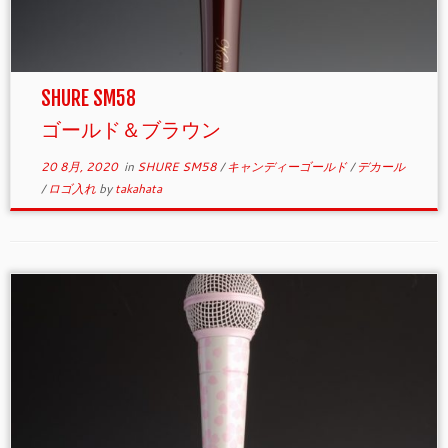
SHURE SM58
ゴールド＆ブラウン
20 8月, 2020
in
SHURE SM58
/
キャンディーゴールド
/
デカール
/
ロゴ入れ
by
takahata