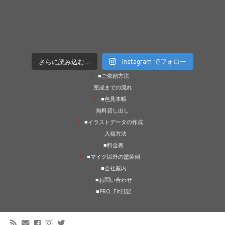
さらに読み込む...
Instagram でフォロー
■ご依頼方法
完成までの流れ
■色見本帳
無料貸し出し
■イラストデータの作成
入稿方法
■料金表
■マイク以外の塗装例
■会社案内
■お問い合わせ
■PRO_Fit日記