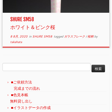
SHURE SM58
ホワイト＆ピンク桜
8 8月, 2020
in
SHURE SM58
tagged
ガラスフレーク
/
桜柄
by
takahata
検
索:
■ご依頼方法
完成までの流れ
■色見本帳
無料貸し出し
■イラストデータの作成