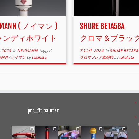
UMANN ( ノイマン )
SHURE BETA58A
ャンディホワイト
クロマ＆ブラッ
, 2024
in
NEUMANN
tagged
7 11月, 2024
in
SHURE BETA58
ANN
/
ノイマン
by
takahata
クロマフレア風顔料
by
takahata
pro_fit.painter