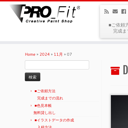
■ご依頼
完成ま
Home
»
2024
»
11月
»
07
検
D
索:
■ご依頼方法
完成までの流れ
■色見本帳
無料貸し出し
■イラストデータの作成
入稿方法