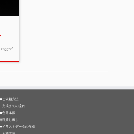
ク
tagged
■ご依頼方法
完成までの流れ
■色見本帳
無料貸し出し
■イラストデータの作成
入稿方法