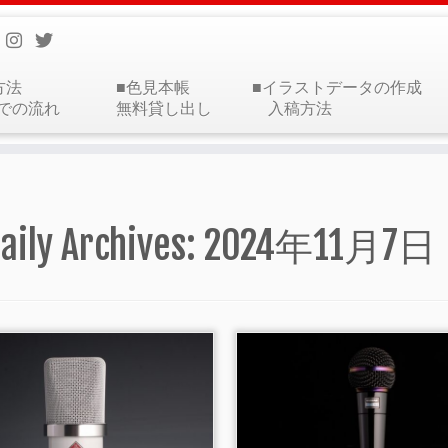
方法
■色見本帳
■イラストデータの作成
での流れ
無料貸し出し
入稿方法
aily Archives:
2024年11月7日