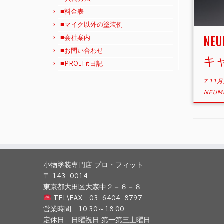
■料金表
■マイク以外の塗装例
■会社案内
NE
■お問い合わせ
キ
■PRO_Fit日記
7 11月
NEUM
小物塗装専門店 プロ・フィット
〒 143-0014
東京都大田区大森中２－６－８
TEL\FAX 03-6404-8797
営業時間 10:30～18:00
定休日 日曜祝日 第一第三土曜日