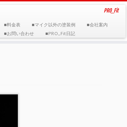
PRO_Fit
■料金表
■マイク以外の塗装例
■会社案内
■お問い合わせ
■PRO_Fit日記