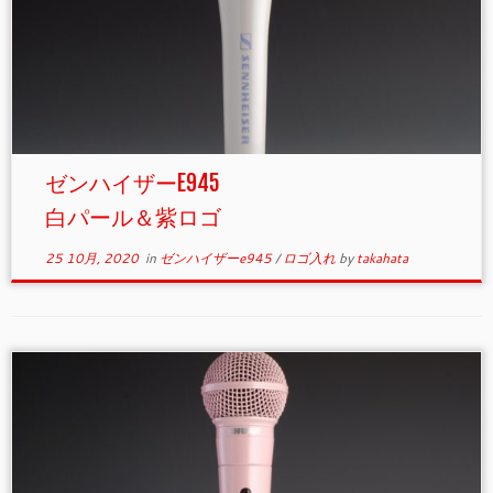
ゼンハイザーE945
白パール＆紫ロゴ
25 10月, 2020
in
ゼンハイザーe945
/
ロゴ入れ
by
takahata